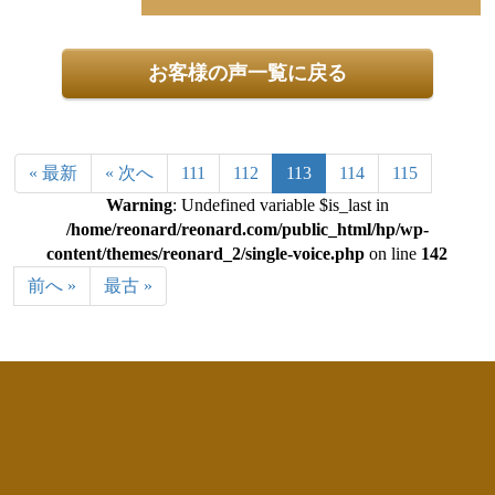
お客様の声一覧に戻る
« 最新
« 次へ
111
112
113
114
115
Warning
: Undefined variable $is_last in
/home/reonard/reonard.com/public_html/hp/wp-
content/themes/reonard_2/single-voice.php
on line
142
前へ »
最古 »