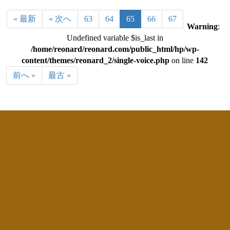
« 最新
« 次へ
63
64
65
66
67
Warning
:
Undefined variable $is_last in
/home/reonard/reonard.com/public_html/hp/wp-
content/themes/reonard_2/single-voice.php
on line
142
前へ »
最古 »