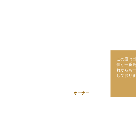
この度は
価が一番
れからも
しており
オーナー