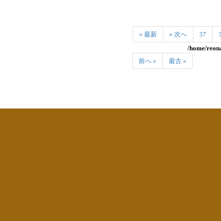
« 最新
« 次へ
37
/home/reona
前へ »
最古 »