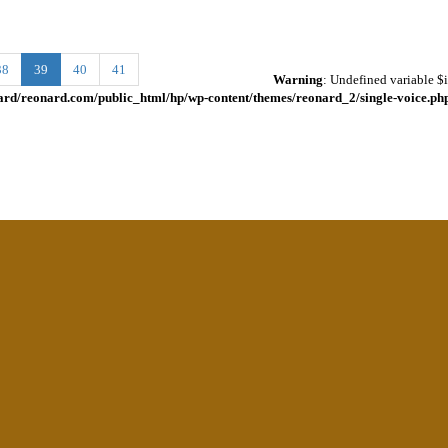
38
39
40
41
Warning
: Undefined variable $i
rd/reonard.com/public_html/hp/wp-content/themes/reonard_2/single-voice.ph