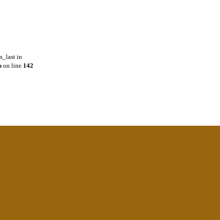
s_last in
p
on line
142