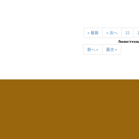
« 最新
« 次へ
22
/home/reona
前へ »
最古 »