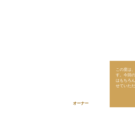
この度は
す。今回
はもちろ
せていた
オーナー