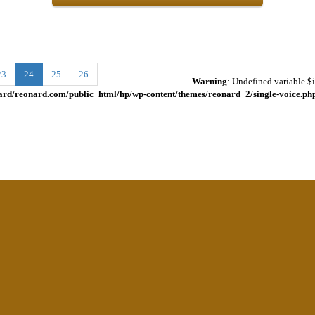
23
24
25
26
Warning
: Undefined variable $i
rd/reonard.com/public_html/hp/wp-content/themes/reonard_2/single-voice.ph