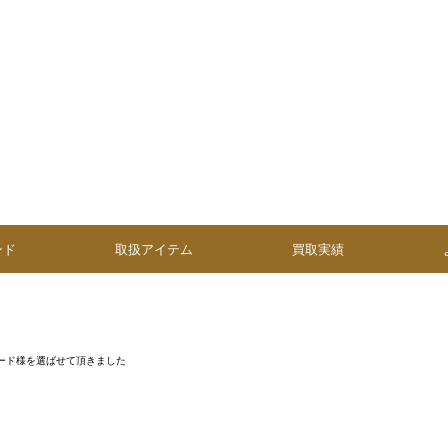
ンド
取扱アイテム
買取実績
ード様を選ばせて頂きました