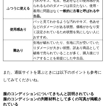
汚れやキズ、毛玉、色あせなどの使用感が見
られるもののダメージは目立たない。使用・
ふつうに使える
着用に問題はなく
一般的に古着と呼ばれる中
古品。
パッと見てわかるような汚れやキズ、色あせ
などのダメージがある状態。価格がかなり安
使用感あり
く設定されているため状態を気にしない人に
おすすめ。
生地が破れていたり、生地に穴が空いていた
りダメージが大きい状態。訳あり商品として
難あり
破格で売られていることが多く、購入後にリ
ペアすることを前提にした中古品。
また、通販サイトを選ぶときには以下のポイントも参考に
してみてくださいね。
服のコンディションについてきちんと説明されている
服のコンディションの判断材料として多くの写真が掲載さ
れている