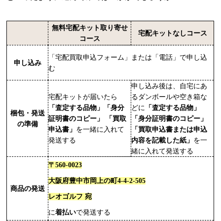
無料宅配キット取り寄せ
宅配キットなしコース
コース
「宅配買取申込フォーム」または「電話」で申し込
申し込み
む
申し込み後は、自宅にあ
宅配キットが届いたら
るダンボールや空き箱な
「査定する品物」「身分
どに
「査定する品物」
梱包・発送
証明書のコピー」 「買取
「身分証明書のコピー」
の準備
申込書」
を一緒に入れて
「買取申込書または申込
発送する
内容を記載した紙」
を一
緒に入れて発送する
〒560-0023
大阪府豊中市岡上の町4-4-2-505
商品の発送
レオゴルフ 宛
に
着払い
で発送する