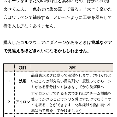
スポーツをするための機能性と素材のため、ほかの衣類に
比べて丈夫。「色あせは染め直して着る」「大きく空いた
穴はワッペンで補修する」といったように工夫を凝らして
着る人も少なくありません。
購入したゴルフウェアにダメージがあるときは
簡単なケア
で見違えるほどきれいになるかもしれません。
項目
内容
品質表示タグに従って洗濯をします。汚れがひど
1
洗濯
いところは部分洗い用洗剤で一度洗ってから、シ
ミがある部分はシミ抜きをしてから洗濯機へ
アイロンがけできるものであればスチーム機能を
使ってかけることでシワを伸ばすだけでなくニオ
2
アイロン
イを取ることができます。化学繊維や熱に弱い生
地は当て布をしてかけましょう