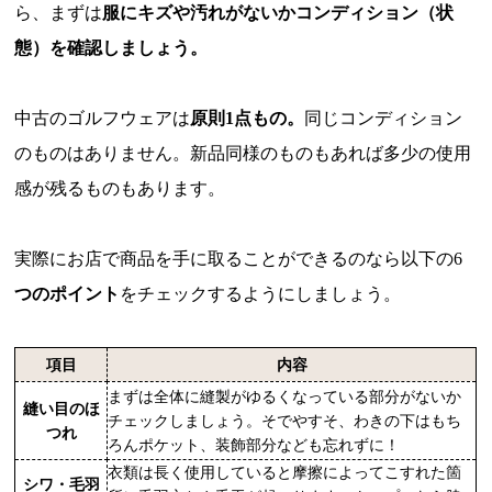
ら、まずは
服にキズや汚れがないかコンディション（状
態）を確認しましょう。
中古のゴルフウェアは
原則1点もの。
同じコンディション
のものはありません。新品同様のものもあれば多少の使用
感が残るものもあります。
実際にお店で商品を手に取ることができるのなら以下の6
つのポイント
をチェックするようにしましょう。
項目
内容
まずは全体に縫製がゆるくなっている部分がないか
縫い目のほ
チェックしましょう。そでやすそ、わきの下はもち
つれ
ろんポケット、装飾部分なども忘れずに！
衣類は長く使用していると摩擦によってこすれた箇
シワ・毛羽