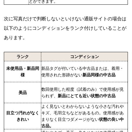
とができます。
次に写真だけで判断しないといけない通販サイトの場合は
以下のようにコンディションをランク付けしていることが
あります。
ランク
コンディション
未使用品・新品同
新品タグが付いている中古品または、着用・
様
使用された形跡がない
新品同様の中古品
数回使用した程度（試着のみ）で使用感が見
美品
られず、
新品にとても近い状態の中古品
よく見ないとわからないような小さな汚れや
目立つ汚れがなく
キズ、毛羽立ちなどがあるもの。使用感があ
きれい
まりなく目立つダメージがない
状態の良い中
古品。