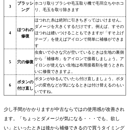
ブラッシ
ホコリ取りブラシや毛玉取り機で毛羽立ちやホコ
3
ング
リ、毛玉を取り除きます
ほつれた糸は絶対に引きちぎってはいけません。
ダメージを大きくするだけです。例えば、すその
ほつれの
4
ほつれは縫いつけることもできますが「すそ上げ
修復
テープ」を使えばアイロンで簡単に補修ができま
す
虫食いで小さな穴が空いているときは生地の裏側
から「補修布」をアイロンで接着しましょう。ア
5
穴の修復
イロンが使えない生地は布用接着剤を使うときれ
いに修復できますよ。
ボタンがゆるんでいたら付け直しましょう。ボタ
ボタンの
6
ンの変色などが気になるときは付け替えるのもい
付け直し
いですね。
少し手間がかかりますが中古ならではの使用感が改善され
ます。「ちょっとダメージが気になる・・・でも、欲し
い」といったときは後から補修できるので買うタイミング