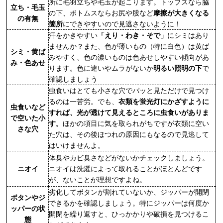
所に毛羽立ちや毛玉が起こります。トップスなら脇
立ち・毛玉
の下、ボトムスならお尻や股など
摩擦が大きくなる
の有無
箇所
にできやすいので見逃さないように！
汗をかきやすい
「えり・わき・そで」
にシミはあり
ませんか？また、色が薄いもの（特に白色）は黄ば
シミ・黄ば
みやすく、色の濃いものは色あせしやすい傾向があ
み・色あせ
ります。色に違いやムラがないか
明るい照明の下
で
確認しましょう
虫食いはとても小さな穴でパッと見ただけで見つけ
るのは一苦労。でも、
衣類を蛍光灯にかざすように
虫食いなど
すれば、光が透けて見えるところに虫食いがありま
で空いた小
す。
ほかの項目に気を取られがちですが衣類に空い
さな穴
た穴は、その後ほつれの原因にもなるので見逃して
はいけませんよ。
体臭やカビ臭さなどがないかチェックしましょう。
ニオイ
ニオイは洗濯によって取れることがほとんどです
が、ないことが理想ですよね。
劣化してボタンが割れていないか、ジッパーが開閉
ボタンやジ
できるかを確認しましょう。特にジッパーは何度か
ッパーの状
開閉を繰り返すと、ひっかかりや破損を見つけるこ
態