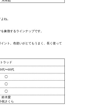
河本結
すよね。
フを象徴するラインナップです。
ポイント。色使いがとてもうまく、長く使って
トラッド
20代〜60代
◯
◯
◯
鈴木愛
小祝さくら