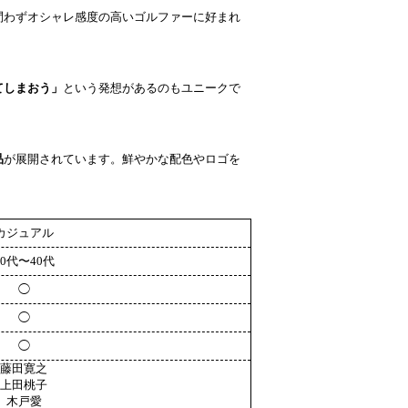
問わずオシャレ感度の高いゴルファーに好まれ
てしまおう」
という発想があるのもユニークで
品
が展開されています。鮮やかな配色やロゴを
カジュアル
20代〜40代
◯
◯
◯
藤田寛之
上田桃子
木戸愛