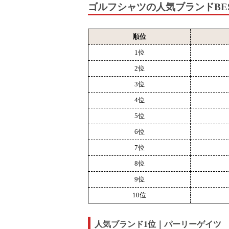
ゴルフシャツの人気ブランドBES
順位
1位
2位
3位
4位
5位
6位
7位
8位
9位
10位
人気ブランド1位｜パーリーゲイツ