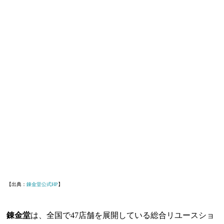
【出典：
錬金堂公式HP
】
錬金堂
は、全国で47店舗を展開している総合リユースショ