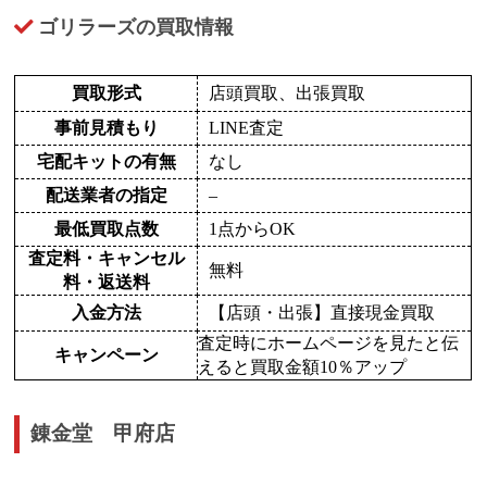
ゴリラーズの買取情報
買取形式
店頭買取、出張買取
事前見積もり
LINE査定
宅配キットの有無
なし
配送業者の指定
–
最低買取点数
1点からOK
査定料・キャンセル
無料
料・返送料
入金方法
【店頭・出張】直接現金買取
査定時にホームページを見たと伝
キャンペーン
えると買取金額10％アップ
錬金堂 甲府店