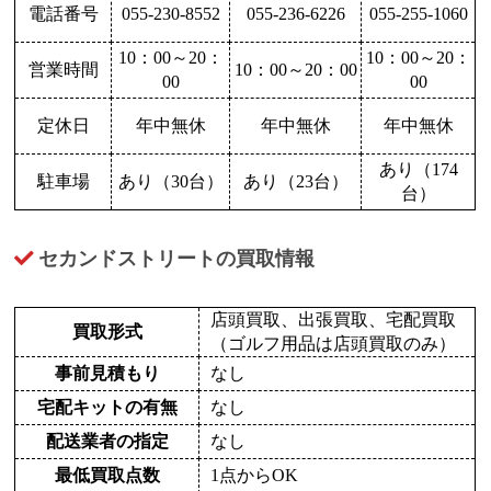
電話番号
055-230-8552
055-236-6226
055-255-1060
10：00～20：
10：00～20：
営業時間
10：00～20：00
00
00
定休日
年中無休
年中無休
年中無休
あり（174
駐車場
あり（30台）
あり（23台）
台）
セカンドストリートの買取情報
店頭買取、出張買取、宅配買取
買取形式
（ゴルフ用品は店頭買取のみ）
事前見積もり
なし
宅配キットの有無
なし
配送業者の指定
なし
最低買取点数
1点からOK