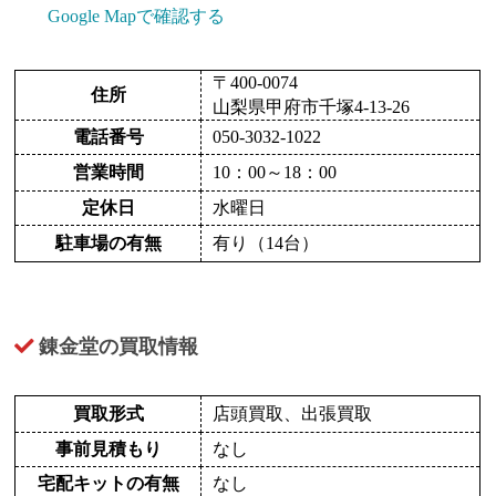
Google Mapで確認する
〒400-0074
住所
山梨県甲府市千塚4-13-26
電話番号
050-3032-1022
営業時間
10：00～18：00
定休日
水曜日
駐車場の有無
有り（14台）
錬金堂の買取情報
買取形式
店頭買取、出張買取
事前見積もり
なし
宅配キットの有無
なし