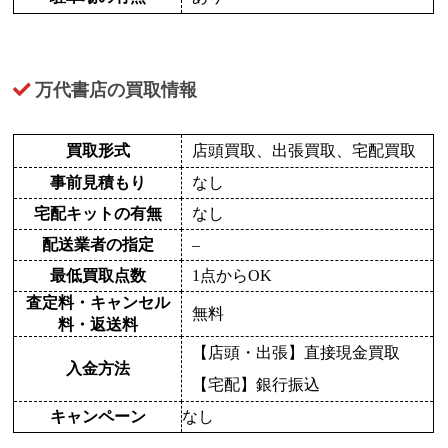
万代書店の買取情報
買取形式
店頭買取、出張買取、宅配買取
事前見積もり
なし
宅配キットの有無
なし
配送業者の指定
–
最低買取点数
1点からOK
査定料・キャンセル
無料
料・返送料
【店頭・出張】直接現金買取
入金方法
【宅配】銀行振込
キャンペーン
なし