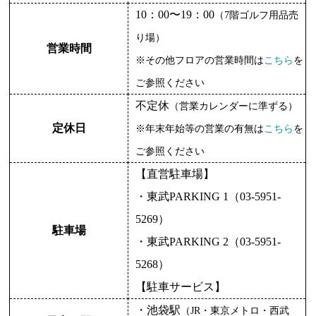
10：00〜19：00
（7階ゴルフ用品売
り場）
営業時間
※その他フロアの営業時間は
こちら
を
ご参照ください
不定休
（営業カレンダーに準ずる）
定休日
※年末年始等の営業の有無は
こちら
を
ご参照ください
【直営駐車場】
・東武PARKING 1（03-5951-
5269）
駐車場
・東武PARKING 2（03-5951-
5268）
【駐車サービス】
・池袋駅
（JR・東京メトロ・西武