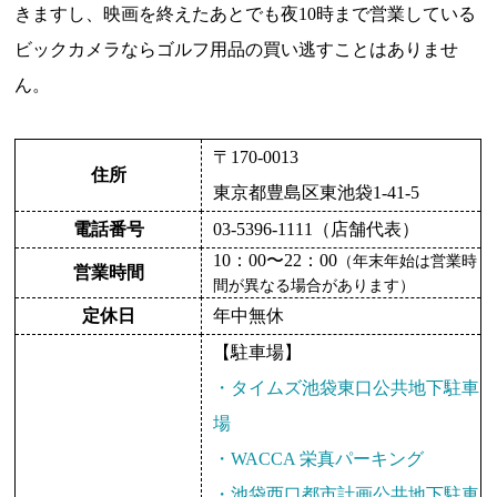
きますし、映画を終えたあとでも夜10時まで営業している
ビックカメラならゴルフ用品の買い逃すことはありませ
ん。
〒170-0013
住所
東京都豊島区東池袋1-41-5
電話番号
03-5396-1111（
店舗代表
）
10：00〜22：00
（年末年始は営業時
営業時間
間が異なる場合があります）
定休日
年中無休
【駐車場】
・タイムズ池袋東口公共地下駐車
場
・WACCA 栄真パーキング
・池袋西口都市計画公共地下駐車