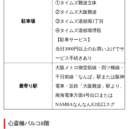
①タイムズ難波立体
②タイムズ大阪難波
駐車場
③タイムズ道頓堀1丁目
④タイムズ道頓堀堺筋
【駐車サービス】
当日3000円以上のお買い上げでサ
ービス手続きあり
大阪メトロ御堂筋線・四ツ橋線・
千日前線「なんば」駅または阪神
最寄り駅
電車・近鉄「大阪難波」駅より、
南海電車方面4号出口または
NAMBAなんなんE2出口スグ
心斎橋パルコ8階