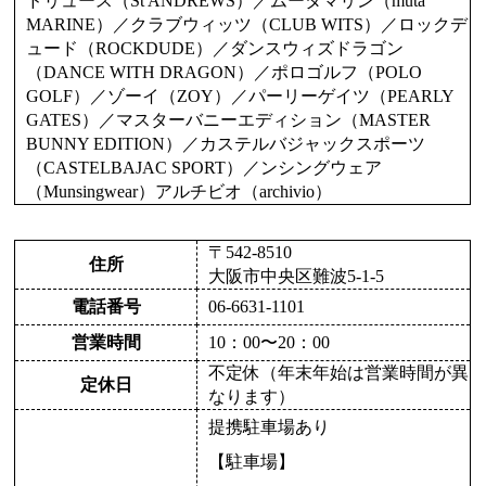
ドリュース（St ANDREWS）／ムータマリン（muta
MARINE）／クラブウィッツ（CLUB WITS）／ロックデ
ュード（ROCKDUDE）／ダンスウィズドラゴン
（DANCE WITH DRAGON）／ポロゴルフ（POLO
GOLF）／ゾーイ（ZOY）／パーリーゲイツ（PEARLY
GATES）／マスターバニーエディション（MASTER
BUNNY EDITION）／カステルバジャックスポーツ
（CASTELBAJAC SPORT）／ンシングウェア
（Munsingwear）アルチビオ（archivio）
〒542-8510
住所
大阪市中央区難波5-1-5
電話番号
06-6631-1101
営業時間
10：00〜20：00
不定休（年末年始は営業時間が異
定休日
なります）
提携駐車場あり
【駐車場】