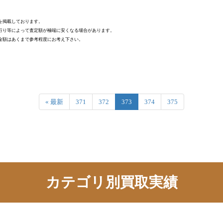
を掲載しております。
行り等によって査定額が極端に安くなる場合があります。
金額はあくまで参考程度にお考え下さい。
« 最新
371
372
373
374
375
カテゴリ別買取実績