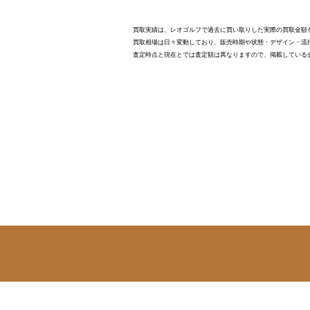
買取実績は、レオゴルフで過去に買い取りした実際の買取金額
買取相場は日々変動しており、販売時期や状態・デザイン・流
査定時点と現在とでは査定額は異なりますので、掲載している