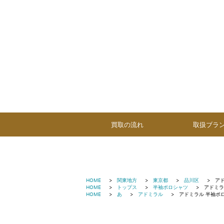
買取の流れ
取扱ブラ
HOME
関東地方
東京都
品川区
ア
HOME
トップス
半袖ポロシャツ
アドミラ
HOME
あ
アドミラル
アドミラル 半袖ポ