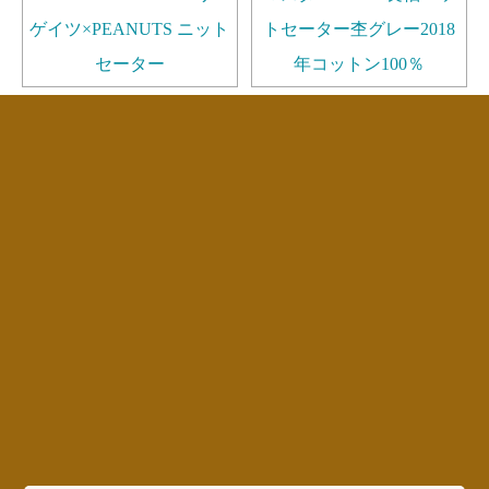
ゲイツ×PEANUTS ニット
トセーター杢グレー2018
セーター
年コットン100％