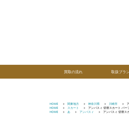
買取の流れ
取扱ブラ
HOME
関東地方
神奈川県
川崎市
HOME
スカート
アンパスィ 切替スカート パー
HOME
あ
アンパスィ
アンパスィ 切替ス