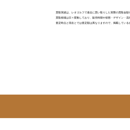
買取実績は、レオゴルフで過去に買い取りした実際の買取金額
買取相場は日々変動しており、販売時期や状態・デザイン・流
査定時点と現在とでは査定額は異なりますので、掲載している