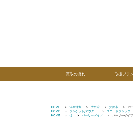
買取の流れ
取扱ブラ
HOME
近畿地方
大阪府
箕面市
パ
HOME
ジャケット/アウター
スニードジャック
HOME
は
パーリーゲイツ
パーリーゲイツ