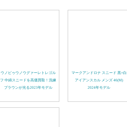
ウノピゥウノウグァーレトレゴル
マークアンドロナ スニード 黒×白
フ 中綿スニードを高価買取！洗練
アイアンスカル メンズ 46(M)
ブラウンが光る2023年モデル
2024年モデル