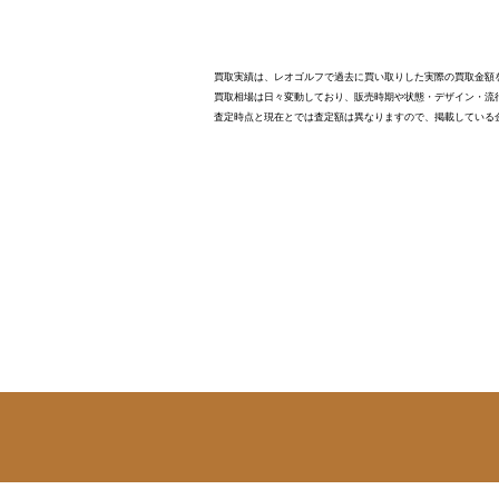
買取実績は、レオゴルフで過去に買い取りした実際の買取金額
買取相場は日々変動しており、販売時期や状態・デザイン・流
査定時点と現在とでは査定額は異なりますので、掲載している