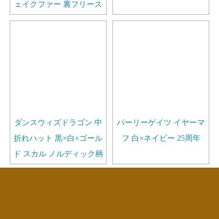
ェイクファー 裏フリース
ダンスウィズドラゴン 中
パーリーゲイツ イヤーマ
折れハット 黒×白×ゴール
フ 白×ネイビー 25周年
ド スカル ノルディック柄