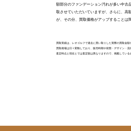
額部分のファンデーション汚れが多い中古
取させていただいていますが、さらに、高
が、その分、買取価格がアップすることは
買取実績は、レオゴルフで過去に買い取りした実際の買取金額
買取相場は日々変動しており、販売時期や状態・デザイン・流
査定時点と現在とでは査定額は異なりますので、掲載している