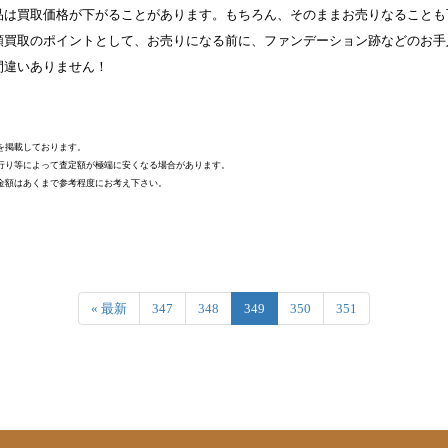
品は買取価格が下がることがあります。もちろん、そのままお売りなることも
額買取のポイントとして、お売りになる前に、ファンデーション跡などのお手
間違いありません！
を掲載しております。
行り等によって査定額が極端に安くなる場合があります。
金額はあくまで参考程度にお考え下さい。
« 最新
347
348
349
350
351