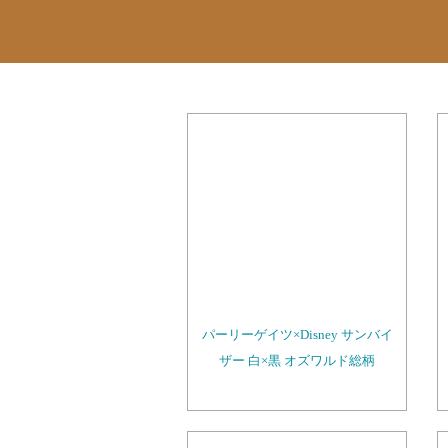
パーリーゲイツ×Disney サンバイ
ザー 白×黒 オズワルド総柄