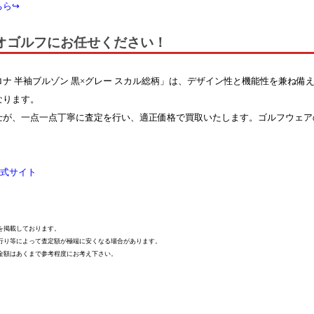
ちら↪
オゴルフにお任せください！
ナ 半袖ブルゾン 黒×グレー スカル総柄」は、デザイン性と機能性を兼ね備
なります。
士が、一点一点丁寧に査定を行い、適正価格で買取いたします。ゴルフウェア
公式サイト
を掲載しております。
行り等によって査定額が極端に安くなる場合があります。
金額はあくまで参考程度にお考え下さい。