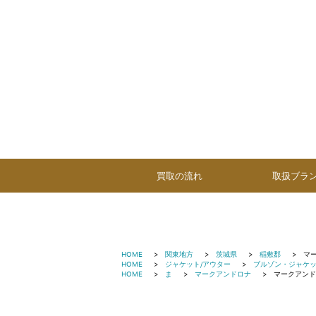
買取の流れ
取扱ブラ
HOME
関東地方
茨城県
稲敷郡
マ
HOME
ジャケット/アウター
ブルゾン・ジャケ
HOME
ま
マークアンドロナ
マークアンド