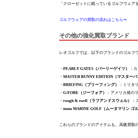
「クローゼットに眠っているゴルフウェア
ゴルフウェアの買取の流れはこちら↪
その他の強化買取ブランド
レオゴルフでは、以下のブランドのゴルフ
・
PEARLY GATES（パーリーゲイツ）
：カ
・
MASTER BUNNY EDITION（マス
・
BRIEFING（ブリーフィング）
：ミリタ
・
G/FORE（ジーフォア）
：アメリカ発の
・
rough & swell（ラフアンドスウェル）
：
・
muta MARINE GOLF（ムータマリン ゴ
これらのブランドのアイテムも、高価買取