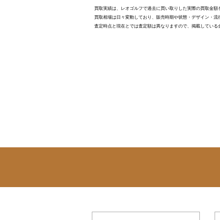
買取実績は、レオゴルフで過去に買い取りした実際の買取金額
買取相場は日々変動しており、販売時期や状態・デザイン・流
査定時点と現在とでは査定額は異なりますので、掲載している