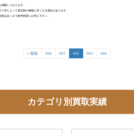
を掲載しております。
行り等によって査定額が極端に安くなる場合があります。
金額はあくまで参考程度にお考え下さい。
« 最新
690
691
692
693
694
カテゴリ別買取実績