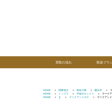
買取の流れ
取扱ブラ
HOME
関東地方
神奈川県
横浜市
HOME
トップス
半袖ポロシャツ
マークア
HOME
ま
マークアンドロナ
マークアンド