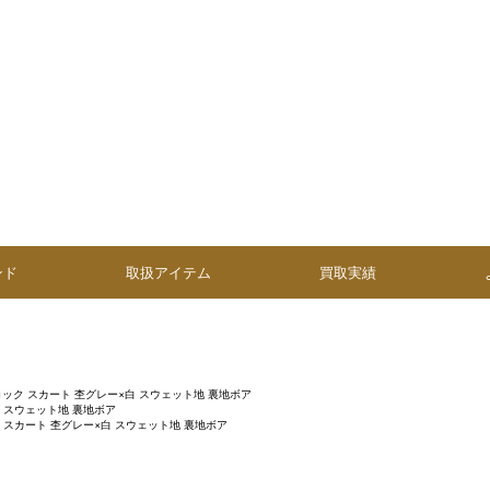
ンド
取扱アイテム
買取実績
ック スカート 杢グレー×白 スウェット地 裏地ボア
 スウェット地 裏地ボア
 スカート 杢グレー×白 スウェット地 裏地ボア