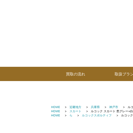
買取の流れ
取扱ブラ
HOME
近畿地方
兵庫県
神戸市
ルコ
HOME
スカート
ルコック スカート 杢グレー×白
HOME
ら
ルコックスポルティフ
ルコック