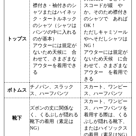
襟付き・袖付きのシ
スコードが緩 や
ャツまたはハイネッ
か。そのため襟付き
ク・タートルネック
のシャツで あれば
のシャツ（シャツは
OK！
パンツの中に入れる
ただしキャミソール
トップス
のが基本）
やへそだしシャツは
アウターには規定が
NG！
ないため天候に 合
アウターには規定が
わせて、さまざまな
ないため天候 に合
アウターを着用でき
わせて、さまざまな
る
アウター を着用で
きる
チノパン、スラック
スカート、ワンピー
ボトムス
ス、ハーフパンツ
ス、ハーフパンツ
スカート、ワンピー
ズボンの丈に関係な
ス、ハーフパンツを
く、くるぶしが隠れる
着用する際は、くる
靴下
靴下の着用（素足は
ぶしが隠れる靴下、
NG）
またはハイソックス
の着用（素足はNG）