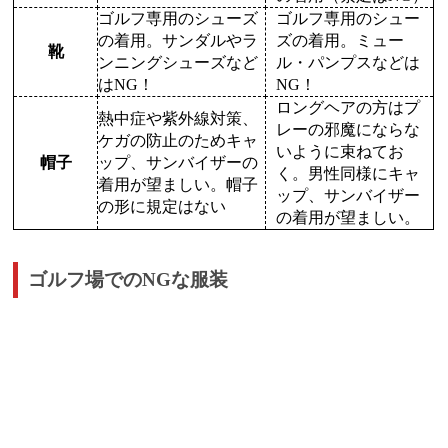
ゴルフ専用のシューズ
ゴルフ専用のシュー
の着用。サンダルやラ
ズの着用。ミュー
靴
ンニングシューズなど
ル・パンプスなどは
はNG！
NG！
ロングヘアの方はプ
熱中症や紫外線対策、
レーの邪魔にならな
ケガの防止のためキャ
いように束ねてお
帽子
ップ、サンバイザーの
く。男性同様にキャ
着用が望ましい。帽子
ップ、サンバイザー
の形に規定はない
の着用が望ましい。
ゴルフ場でのNGな服装