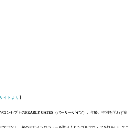
ャルサイトより
】
がコンセプトの
PEARLY GATES（パーリーゲイツ）。
年齢、性別を問わず多
アではなく、旬のデザインやカラーを取り入れたゴルフウェアを打ち出して