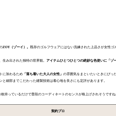
】
の
ZOY（ゾーイ）。
既存のゴルフウェアにはない洗練された上品さが女性ゴ
、生み出された独特の世界観。
アイテムひとつひとつの絶妙な色使いに「ゾ
トに加わるため
「落ち着いた大人の女性」
の雰囲気をまといたいときにぴっ
ンと細部までこだわった縫製技術は着心地を良さにも定評があります。
1枚持っているだけで普段のコーディネートのセンスが格上げされそうですね
契約プロ