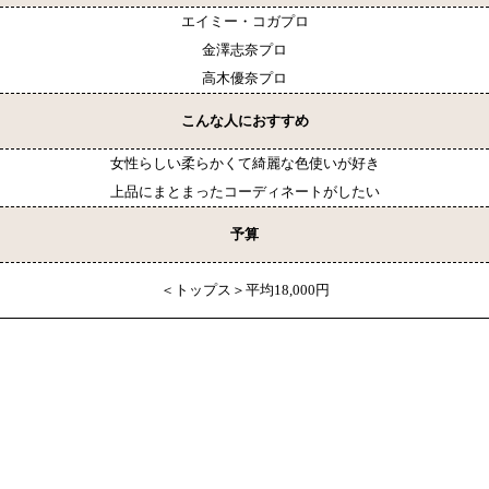
エイミー・コガプロ
金澤志奈プロ
高木優奈プロ
こんな人におすすめ
女性らしい柔らかくて綺麗な色使いが好き
上品にまとまったコーディネートがしたい
予算
＜トップス＞平均18,000円