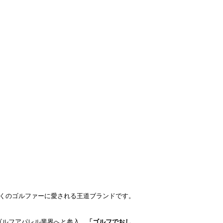
くのゴルファーに愛される王道ブランドです。
ゴルフアパレル業界へと参入。
「ゴルフでおし