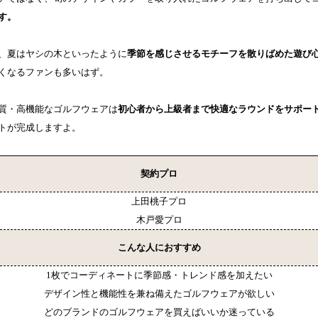
す。
、夏はヤシの木といったように
季節を感じさせるモチーフを散りばめた遊び
くなるファンも多いはず。
質・高機能なゴルフウェアは
初心者から上級者まで快適なラウンドをサポー
トが完成しますよ。
契約プロ
上田桃子プロ
木戸愛プロ
こんな人におすすめ
1枚でコーディネートに季節感・トレンド感を加えたい
デザイン性と機能性を兼ね備えたゴルフウェアが欲しい
どのブランドのゴルフウェアを買えばいいか迷っている