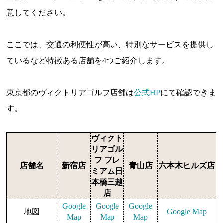
意してください。
ここでは、交通の利便性が高い、特別なサービスを提供し
ているなど特徴ある店舗を4つご紹介します。
東京都のヴィクトリアゴルフ店舗は
公式HP
にて確認できま
す。
ヴィクト
リアゴル
フ プレ
店舗名
新宿店
青山店
六本木ヒルズ店
ミアム日
本橋三越
店
Google
Google
Google
地図
Google Map
Map
Map
Map