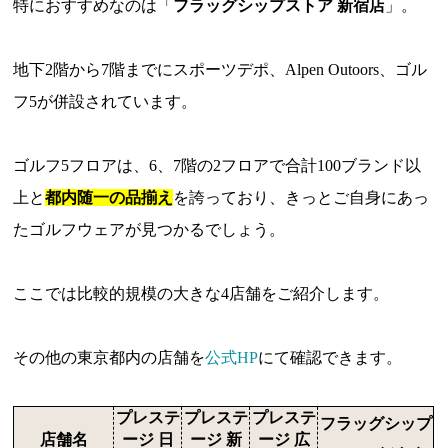
特におすすめなのは「
フラッグシップストア 新宿店
」。
地下2階から7階までにスポーツデポ、Alpen Outoors、ゴル
フ5が併設されています。
ゴルフ5フロアは、6、7階の2フロアで合計100ブランド以
上と
都内随一の品揃え
を誇っており、きっとご自身にあっ
たゴルフウェアが見つかるでしょう。
ここでは比較的規模の大きな4店舗をご紹介します。
その他の東京都内の店舗を
公式HP
にて確認できます。
プレステ
プレステ
プレステ
フラッグシップ
店舗名
ージ 日
ージ 新
ージ 広