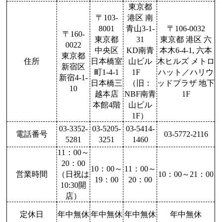
東京都
〒103-
港区 南
8001
青山3-1-
〒106-0032
〒160-
東京都
31
東京都 港区 六
0022
中央区
KD南青
本木6-4-1, 六本
東京都
住所
日本橋室
山ビル
木ヒルズ メトロ
新宿区
町1-4-1
1F
ハット／ハリウ
新宿4-1-
日本橋三
（旧：
ッドプラザ 地下
10
越本店
NBF南青
1F
本館4階
山ビル
1F）
03-3352-
03-5205-
03-5414-
電話番号
03-5772-2116
5281
3251
1460
11：00～
20：00
10：00～
11：00～
営業時間
（日祝は
10：00～21：00
19：00
20：00
10:30開
店）
定休日
年中無休
年中無休
年中無休
年中無休