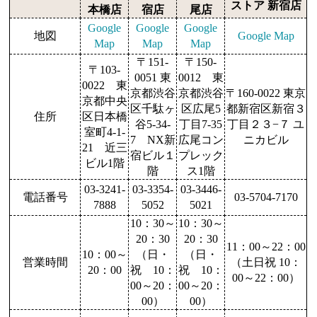
ストア 新宿店
本橋店
宿店
尾店
Google
Google
Google
地図
Google Map
Map
Map
Map
〒151-
〒150-
〒103-
0051 東
0012 東
0022 東
京都渋谷
京都渋谷
〒160-0022 東京
京都中央
区千駄ヶ
区広尾5
都新宿区新宿３
住所
区日本橋
谷5-34-
丁目7-35
丁目２３−７ ユ
室町4-1-
7 NX新
広尾コン
ニカビル
21 近三
宿ビル１
プレック
ビル1階
階
ス1階
03-3241-
03-3354-
03-3446-
電話番号
03-5704-7170
7888
5052
5021
10：30～
10：30～
20：30
20：30
11：00～22：00
10：00～
（日・
（日・
営業時間
（土日祝 10：
20：00
祝 10：
祝 10：
00～22：00）
00～20：
00～20：
00）
00）