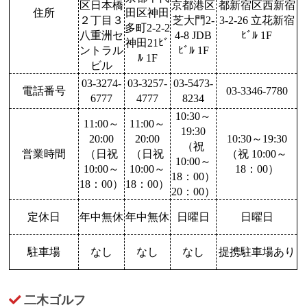
区日本橋
京都港区
都新宿区西新宿
住所
田区神田
２丁目３
芝大門2-
3-2-26 立花新宿
多町2-2-2
八重洲セ
4-8 JDB
ﾋﾞﾙ 1F
神田21ﾋﾞ
ントラル
ﾋﾞﾙ 1F
ﾙ 1F
ビル
03-3274-
03-3257-
03-5473-
電話番号
03-3346-7780
6777
4777
8234
10:30～
11:00～
11:00～
19:30
20:00
20:00
10:30～19:30
（祝
営業時間
（日祝
（日祝
（祝 10:00～
10:00～
10:00～
10:00～
18：00）
18：00）
18：00）
18：00）
20：00）
定休日
年中無休
年中無休
日曜日
日曜日
駐車場
なし
なし
なし
提携駐車場あり
二木ゴルフ