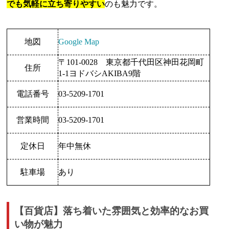
でも気軽に立ち寄りやすい
のも魅力です。
地図
Google Map
〒101-0028 東京都千代田区神田花岡町
住所
1-1ヨドバシAKIBA9階
電話番号
03-5209-1701
営業時間
03-5209-1701
定休日
年中無休
駐車場
あり
【百貨店】落ち着いた雰囲気と効率的なお買
い物が魅力