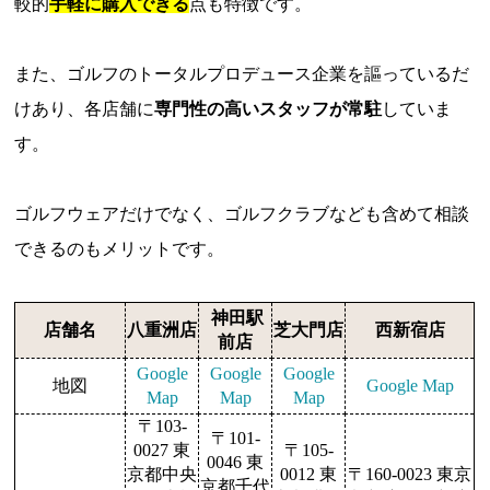
較的
手軽に購入できる
点も特徴です。
また、ゴルフのトータルプロデュース企業を謳っているだ
けあり、各店舗に
専門性の高いスタッフが常駐
していま
す。
ゴルフウェアだけでなく、ゴルフクラブなども含めて相談
できるのもメリットです。
神田駅
店舗名
八重洲店
芝大門店
西新宿店
前店
Google
Google
Google
地図
Google Map
Map
Map
Map
〒103-
〒101-
0027 東
〒105-
0046 東
京都中央
0012 東
〒160-0023 東京
京都千代