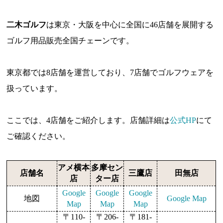
二木ゴルフ
は東京・大阪を中心に全国に46店舗を展開する
ゴルフ用品販売全国チェーンです。
東京都では8店舗を運営しており、7店舗でゴルフウェアを
扱っています。
ここでは、4店舗をご紹介します。店舗詳細は
公式HP
にて
ご確認ください。
アメ横本
多摩セン
店舗名
三鷹店
田無店
店
ター店
Google
Google
Google
地図
Google Map
Map
Map
Map
〒110-
〒206-
〒181-