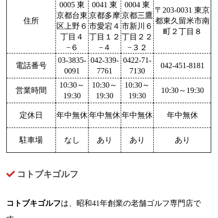
0005 東
0041 東
0004 東
〒203-0031 東京
京都台東
京都多摩
京都三鷹
住所
都東久留米市南
区上野６
市愛宕４
市新川６
町２丁目８
丁目４
丁目１２
丁目２２
−６
−４
−３２
03-3835-
042-339-
0422-71-
電話番号
042-451-8181
0091
7761
7130
10:30～
10:30～
10:30～
営業時間
10:30～19:30
19:30
19:30
19:30
定休日
年中無休
年中無休
年中無休
年中無休
駐車場
なし
あり
あり
あり
コトブキゴルフ
コトブキゴルフ
は、昭和41年創業の老舗ゴルフ専門店で