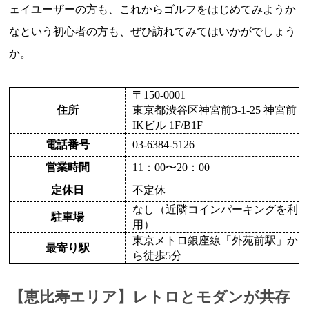
ェイユーザーの方も、これからゴルフをはじめてみようか
なという初心者の方も、ぜひ訪れてみてはいかがでしょう
か。
〒150-0001
住所
東京都渋谷区神宮前3-1-25 神宮前
IKビル 1F/B1F
電話番号
03-6384-5126
営業時間
11：00〜20：00
定休日
不定休
なし（近隣コインパーキングを利
駐車場
用）
東京メトロ銀座線「外苑前駅」か
最寄り駅
ら徒歩5分
【恵比寿エリア】レトロとモダンが共存