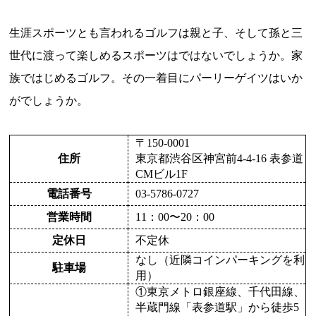
生涯スポーツとも言われるゴルフは親と子、そして孫と三
世代に渡って楽しめるスポーツはではないでしょうか。家
族ではじめるゴルフ。その一着目にパーリーゲイツはいか
がでしょうか。
〒150-0001
住所
東京都渋谷区神宮前4-4-16 表参道
CMビル1F
電話番号
03-5786-0727
営業時間
11：00〜20：00
定休日
不定休
なし（近隣コインパーキングを利
駐車場
用）
①東京メトロ銀座線、千代田線、
半蔵門線「表参道駅」から徒歩5