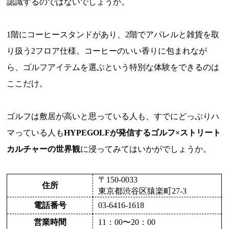
認識するのではないでしょうか。
1階にコーヒースタンドがあり、2階でアパレルと雑貨を取
り扱う2フロア仕様。コーヒーのいい香りに包まれなが
ら、ゴルフアイテムを選ぶという特別な体験をできるのは
ここだけ。
ゴルフは敷居が高いと思っている人も、すでにどっぶりハ
マっている人も
HYPEGOLFが発信するゴルフ×ストリート
カルチャーの世界観
に浸ってみてはいかがでしょうか。
〒150-0033
住所
東京都渋谷区猿楽町27-3
電話番号
03-6416-1618
営業時間
11：00〜20：00