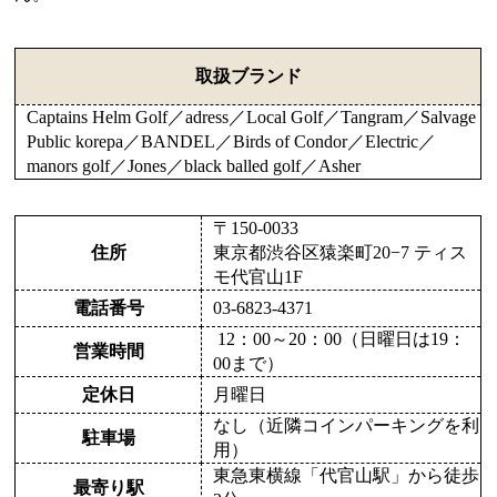
取扱ブランド
Captains Helm Golf／adress／Local Golf／Tangram／Salvage
Public korepa／BANDEL／Birds of Condor／Electric／
manors golf／Jones／black balled golf／Asher
〒150-0033
住所
東京都渋谷区猿楽町20−7 ティス
モ代官山1F
電話番号
03-6823-4371
12：00～20：00（日曜日は19：
営業時間
00まで）
定休日
月曜日
なし（近隣コインパーキングを利
駐車場
用）
東急東横線「代官山駅」から徒歩
最寄り駅