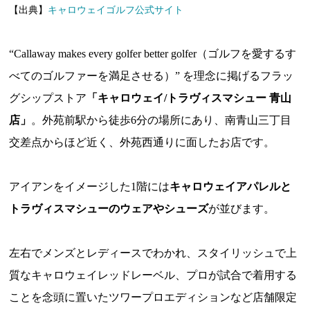
【出典】
キャロウェイゴルフ公式サイト
“Callaway makes every golfer better golfer（ゴルフを愛するす
べてのゴルファーを満足させる）” を理念に掲げるフラッ
グシップストア
「キャロウェイ/トラヴィスマシュー 青山
店」
。外苑前駅から徒歩6分の場所にあり、南青山三丁目
交差点からほど近く、外苑西通りに面したお店です。
アイアンをイメージした1階には
キャロウェイアパレルと
トラヴィスマシューのウェアやシューズ
が並びます。
左右でメンズとレディースでわかれ、スタイリッシュで上
質なキャロウェイレッドレーベル、プロが試合で着用する
ことを念頭に置いたツワープロエディションなど店舗限定