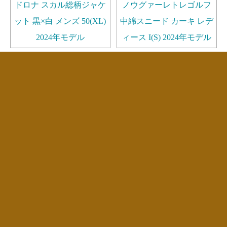
ドロナ スカル総柄ジャケ
ノウグァーレトレゴルフ
ット 黒×白 メンズ 50(XL)
中綿スニード カーキ レデ
2024年モデル
ィース I(S) 2024年モデル