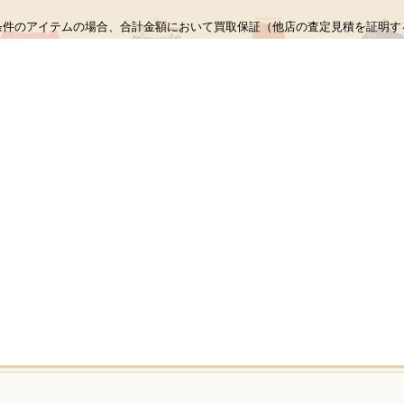
条件のアイテムの場合、合計金額において買取保証（他店の査定見積を証明す