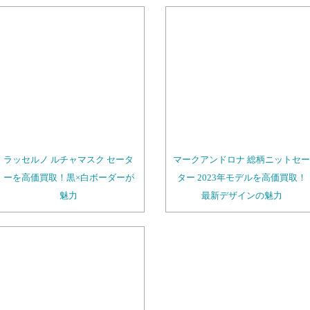
ラッセルノ ルチャマスク セータ
マークアンドロナ 総柄ニットセー
ーを高価買取！黒×白ボーダーが
ター 2023年モデルを高価買取！
魅力
最新デザインの魅力