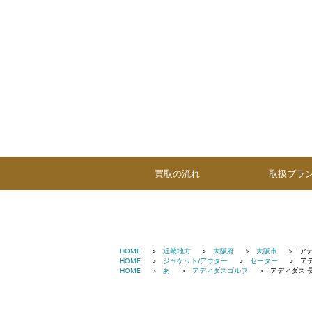
買取の流れ
取扱ブラ
HOME
近畿地方
大阪府
大阪市
アデ
HOME
ジャケット/アウター
セーター
ア
HOME
あ
アディダスゴルフ
アディダス 