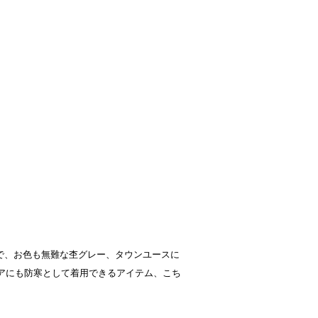
ーで、お色も無難な杢グレー、タウンユースに
アにも防寒として着用できるアイテム、こち