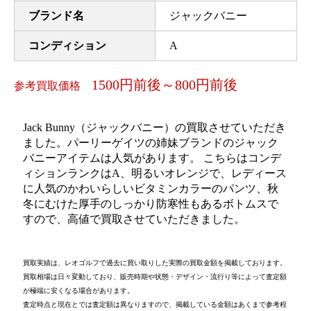
ブランド名
ジャックバニー
コンディション
A
1500円前後～800円前後
参考買取価格
Jack Bunny（ジャックバニー）の買取させていただき
ました。パーリーゲイツの姉妹ブランドのジャック
バニーアイテムは人気があります。 こちらはコンデ
ィションランクはA、明るいオレンジで、レディース
に人気のかわいらしいビタミンカラーのパンツ、秋
冬にむけた厚手のしっかり防寒性もあるボトムスで
すので、高値で買取させていただきました。
買取実績は、レオゴルフで過去に買い取りした実際の買取金額を掲載しております。
買取相場は日々変動しており、販売時期や状態・デザイン・流行り等によって査定額
が極端に安くなる場合があります。
査定時点と現在とでは査定額は異なりますので、掲載している金額はあくまで参考程