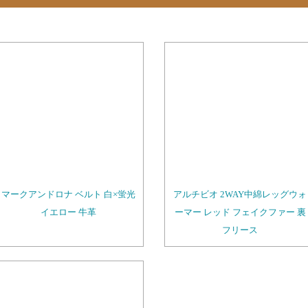
マークアンドロナ ベルト 白×蛍光
アルチビオ 2WAY中綿レッグウォ
イエロー 牛革
ーマー レッド フェイクファー 裏
フリース