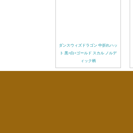
ダンスウィズドラゴン 中折れハッ
ト 黒×白×ゴールド スカル ノルデ
ィック柄