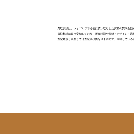
買取実績は、レオゴルフで過去に買い取りした実際の買取金額
買取相場は日々変動しており、販売時期や状態・デザイン・流
査定時点と現在とでは査定額は異なりますので、掲載している