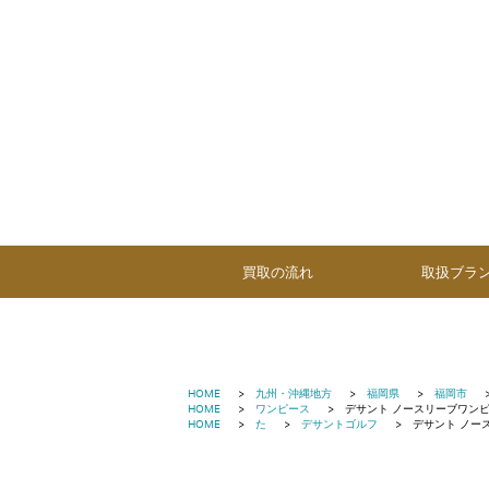
買取の流れ
取扱ブラ
HOME
九州・沖縄地方
福岡県
福岡市
HOME
ワンピース
デサント ノースリーブワンピ
HOME
た
デサントゴルフ
デサント ノー