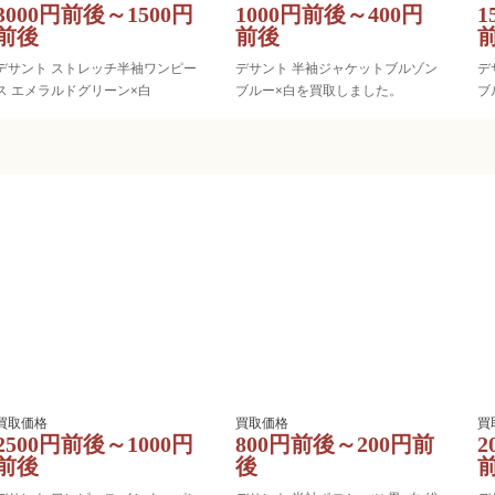
3000円前後～1500円
1000円前後～400円
1
前後
前後
デサント ストレッチ半袖ワンピー
デサント 半袖ジャケットブルゾン
デ
ス エメラルドグリーン×白
ブルー×白を買取しました。
ブ
2500円前後～1000円
800円前後～200円前
2
前後
後