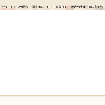
条件のアイテムの場合、合計金額において買取保証（他店の査定見積を証明す