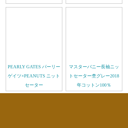
PEARLY GATES パーリー
マスターバニー長袖ニッ
ゲイツ×PEANUTS ニット
トセーター杢グレー2018
セーター
年コットン100％