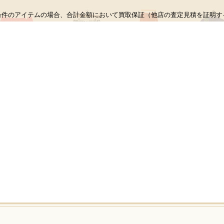
条件のアイテムの場合、合計金額において買取保証（他店の査定見積を証明す