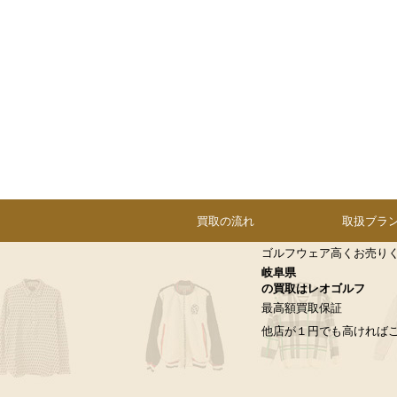
買取の流れ
取扱ブラ
ゴルフウェア高くお売り
岐阜県
の買取はレオゴルフ
最高額買取保証
他店が１円でも高ければ