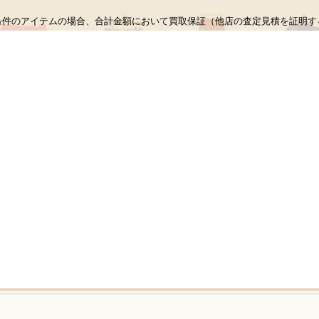
条件のアイテムの場合、合計金額において買取保証（他店の査定見積を証明す