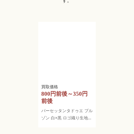
す。
800円前後～350円
前後
パーセッタンタドゥエ ブル
ゾン 白×黒 ロゴ織り生地
総柄 バックプリント レデ
ィース