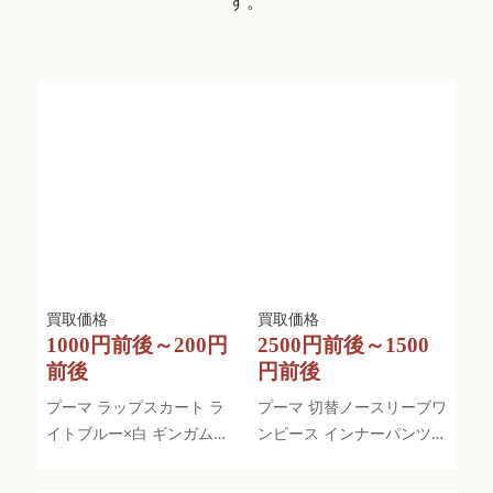
す。
1000円前後～200円
2500円前後～1500
前後
円前後
プーマ ラップスカート ラ
プーマ 切替ノースリーブワ
イトブルー×白 ギンガムチ
ンピース インナーパンツ付
ェック柄 サッカー生地
杢パープルを買取させてい
ただきました。