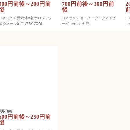
900円前後～200円前
700円前後～300円前
2
後
後
ヨネックス 異素材半袖ポロシャツ
ヨネックス セーター ダークネイビ
ヨ
黒 ダメージ加工 VERY COOL
ー×白 カシミヤ混
レ
600円前後～250円前
後