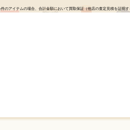
条件のアイテムの場合、合計金額において買取保証（他店の査定見積を証明す