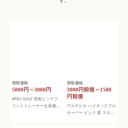
す。
5000円～3000円
3000円前後～1500
円前後
#FR2 GOLF 背面ビッグプ
リントトレーナーを高価買
アルチビオ ハイネックプル
取！ストリート感溢れるブ
オーバー ピンク 星 スタッ
ラックデザイン
ズ